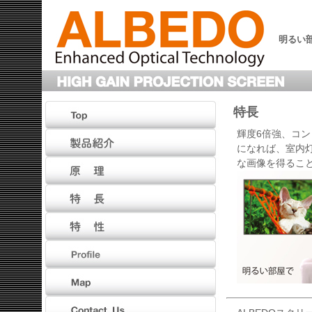
明るい
特長
輝度6倍強、コ
になれば、室内
な画像を得るこ