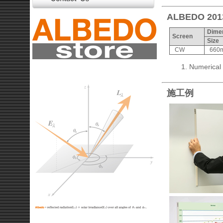
ALBEDO 2013
Dime
Screen
Size
CW
660
Numerical 
施工例